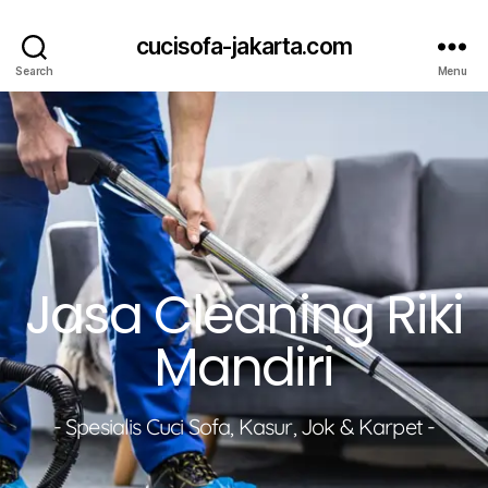
cucisofa-jakarta.com
Search
Menu
Jasa Cleaning Riki
Mandiri
- Spesialis Cuci Sofa, Kasur, Jok & Karpet -